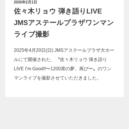
2026年2月1日
佐々木リョウ 弾き語りLIVE
JMSアステールプラザワンマン
最新情報
ブログ
ライブ撮影
ギャラリー
お客様の声
2025年4月20日(日) JMSアステールプラザ大ホー
前撮りの衣装について
島根県のロケーションに
ルにて開催された、〝佐々木リョウ 弾き語り
ついて
LIVE I’m Good!!〜1200席の夢、再び〜〟のワン
マンライブを撮影させていただきました。
星降る森の写真館につい
受賞歴
て
会社概要
プライバシーポリシー