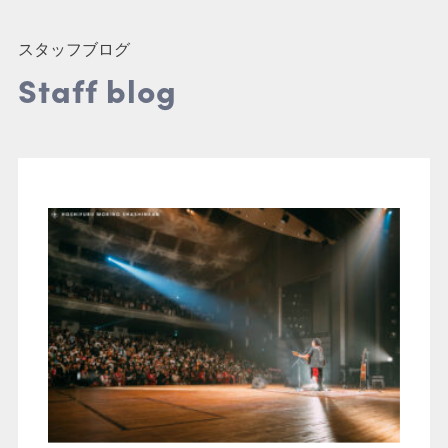
結婚式
スタッフブログ
Staff blog
アニマル / ドッグ
マタニティ / ニューボー
ン / ベイビー
家族写真 / 記念写真
七五三
成人式
アルバム・パネル