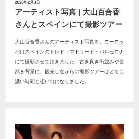
2026年2月3日
アーティスト写真 | 大山百合香
さんとスペインにて撮影ツアー
最新情報
ブログ
大山百合香さんのアーティスト写真を、ヨーロッ
ギャラリー
お客様の声
パはスペインのトレド・マドリード・バルセロナ
前撮りの衣装について
島根県のロケーションに
にて撮影させて頂きました。古き良き街並みや自
ついて
然を背景に、観光しながらの撮影ツアーはとても
濃い時間と想い出になりました。
星降る森の写真館につい
受賞歴
て
会社概要
プライバシーポリシー