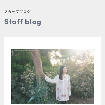
結婚式
スタッフブログ
Staff blog
アニマル / ドッグ
マタニティ / ニューボー
ン / ベイビー
家族写真 / 記念写真
七五三
成人式
アルバム・パネル