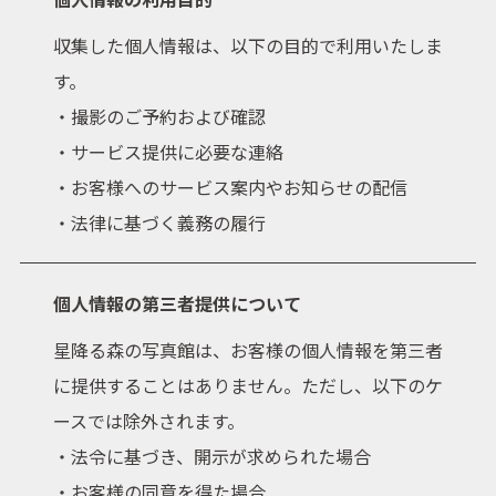
収集した個人情報は、以下の目的で利用いたしま
す。
最新情報
ブログ
・撮影のご予約および確認
・サービス提供に必要な連絡
ギャラリー
お客様の声
・お客様へのサービス案内やお知らせの配信
前撮りの衣装について
島根県のロケーションに
・法律に基づく義務の履行
ついて
個人情報の第三者提供について
星降る森の写真館は、お客様の個人情報を第三者
に提供することはありません。ただし、以下のケ
星降る森の写真館につい
受賞歴
ースでは除外されます。
て
・法令に基づき、開示が求められた場合
会社概要
プライバシーポリシー
・お客様の同意を得た場合