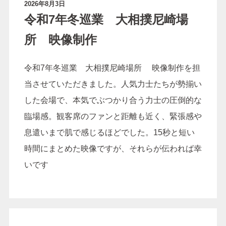
2026年8月3日
令和7年冬巡業 大相撲尼崎場
所 映像制作
最新情報
ブログ
令和7年冬巡業 大相撲尼崎場所 映像制作を担
ギャラリー
お客様の声
当させていただきました。人気力士たちが勢揃い
前撮りの衣装について
島根県のロケーションに
した会場で、本気でぶつかり合う力士の圧倒的な
ついて
臨場感。観客席のファンと距離も近く、緊張感や
息遣いまで肌で感じるほどでした。15秒と短い
時間にまとめた映像ですが、それらが伝われば幸
いです
星降る森の写真館につい
受賞歴
て
会社概要
プライバシーポリシー