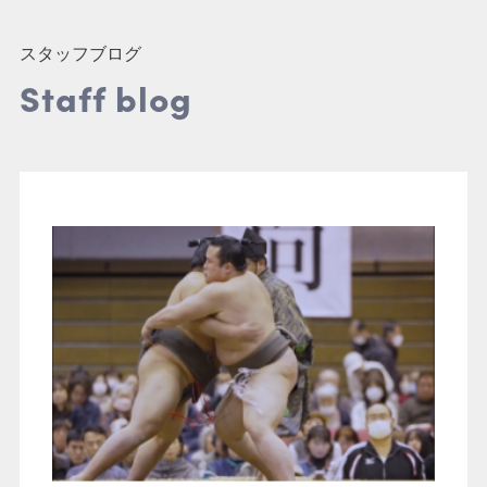
結婚式
スタッフブログ
Staff blog
アニマル / ドッグ
マタニティ / ニューボー
ン / ベイビー
家族写真 / 記念写真
七五三
成人式
アルバム・パネル