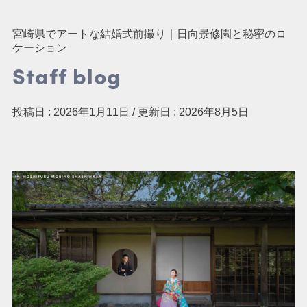
結婚式
宮崎県でアートな結婚式前撮り｜日向景修園と秘密のロ
ケーション
Staff blog
アニマル / ドッグ
マタニティ / ニューボー
投稿日 : 2026年1月11日 / 更新日 : 2026年8月5日
ン / ベイビー
家族写真 / 記念写真
七五三
成人式
アルバム・パネル