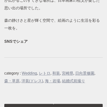
が広がるこのすてきな場所は、日本画家の祖父が愛した
思い出の場所でした。
森の静けさと星が輝く空間で、絵画のように生活を彩る
一枚を。
SNSでシェア
category :
Wedding
,
レトロ
,
和装
,
宮崎県
,
日向景修園
,
森・草原
,
洋装(ドレス)
,
海・岩場
,
結婚式前撮り