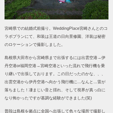
最新情報
ブログ
宮崎県での結婚式前撮り。WeddingPlace宮崎さんとのコ
ラボプランにて、和装は王道の日向景修園、洋装は秘密
ギャラリー
お客様の声
のロケーションで撮影しました。
前撮りの衣装について
島根県のロケーションに
ついて
島根県大田市から宮崎県まで出張するには出雲空港→伊
丹空港or福岡空港→宮崎空港といった流れで飛行機を乗
り継いで出張しております。この日だったのかな、、、
出雲空港から伊丹空港へ向かう飛行機に…なんと…雷が
落ちました！凄まじい音と揺れ、そして視界が真っ白に
星降る森の写真館につい
受賞歴
て
なり怖かったですが基調な経験ができました(笑)
会社概要
プライバシーポリシー
普段は島根を拠点に全国へ出張して色々な場所で撮影し